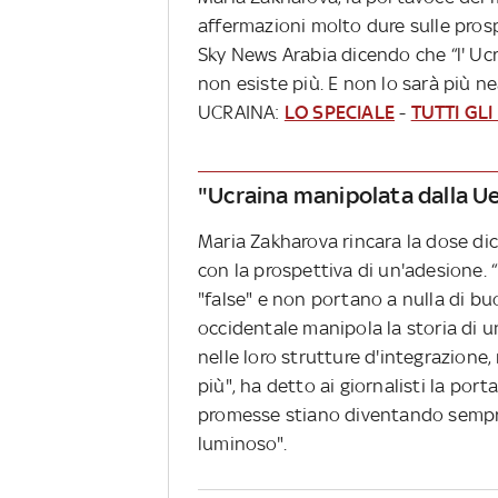
affermazioni molto dure sulle prospe
Sky News Arabia dicendo che “l' Ucr
non esiste più. E non lo sarà più n
UCRAINA:
LO SPECIALE
-
TUTTI GL
"Ucraina manipolata dalla U
Maria Zakharova rincara la dose di
con la prospettiva di un'adesione. 
"false" e non portano a nulla di b
occidentale manipola la storia di u
nelle loro strutture d'integrazione
più", ha detto ai giornalisti la po
promesse stiano diventando sempre 
luminoso".