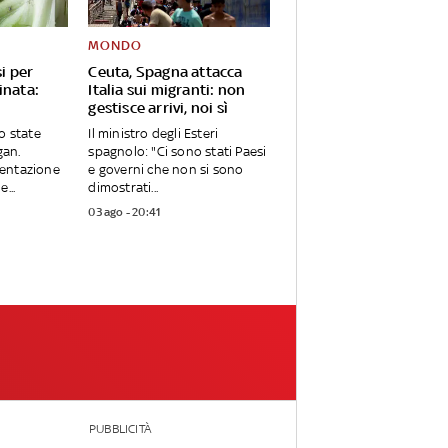
MONDO
i per
Ceuta, Spagna attacca
inata:
Italia sui migranti: non
gestisce arrivi, noi sì
o state
Il ministro degli Esteri
gan.
spagnolo: "Ci sono stati Paesi
entazione
e governi che non si sono
...
dimostrati...
03 ago - 20:41
PUBBLICITÀ