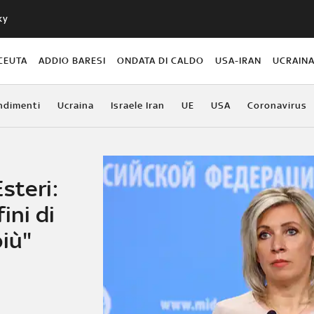
ky
CEUTA
ADDIO BARESI
ONDATA DI CALDO
USA-IRAN
UCRAIN
ndimenti
Ucraina
Israele Iran
UE
USA
Coronavirus
steri:
ini di
più"