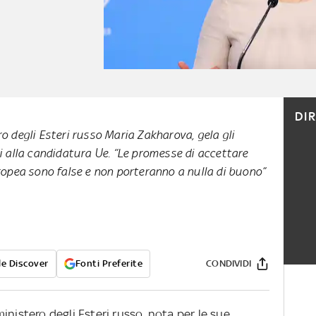
DI
o degli Esteri russo Maria Zakharova, gela gli
i alla candidatura Ue. “Le promesse di accettare
ropea sono false e non porteranno a nulla di buono”
e Discover
Fonti Preferite
CONDIVIDI
inistero degli Esteri russo, nota per le sue