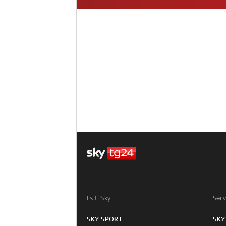
I siti Sky:
Serv
SKY SPORT
SKY