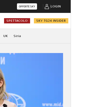
LOGIN
OFFERTE SKY
A
SPETTACOLO
SKY TG24 INSIDER
UK
Siria