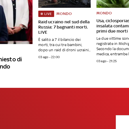
MONDO
MONDO
LIVE
Usa, ciclosporias
Raid ucraino nel sud della
insalata contam
Russia: 7 bagnanti morti.
primi due morti
LIVE
Le due vittime son
È salito a 7 il bilancio dei
registrate in Michi
morti, tra cui tre bambini,
Secondo la docum
dopo un raid di droni ucraini...
medica, entrambe le
03 ago - 22:00
hiesto di
03 ago - 21:25
ando