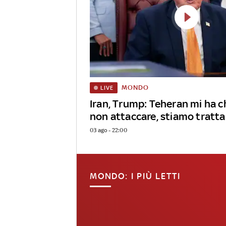
MONDO
LIVE
Iran, Trump: Teheran mi ha c
non attaccare, stiamo tratt
03 ago - 22:00
MONDO: I PIÙ LETTI