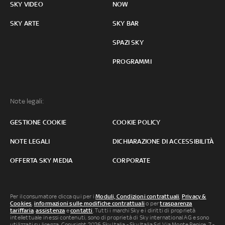
SKY VIDEO
NOW
SKY ARTE
SKY BAR
SPAZI SKY
PROGRAMMI
Note legali:
GESTIONE COOKIE
COOKIE POLICY
NOTE LEGALI
DICHIARAZIONE DI ACCESSIBILITÀ
OFFERTA SKY MEDIA
CORPORATE
Per il consumatore clicca qui per i
Moduli, Condizioni contrattuali
,
Privacy &
Cookies
,
informazioni sulle modifiche contrattuali
o per
trasparenza
tariffaria
,
assistenza
e
contatti
. Tutti i marchi Sky e i diritti di proprietà
intellettuale in essi contenuti, sono di proprietà di Sky international AG e sono
utilizzati su licenza. Copyright 2026 Sky Italia - Sky Italia Srl Via Monte Penice, 7 -