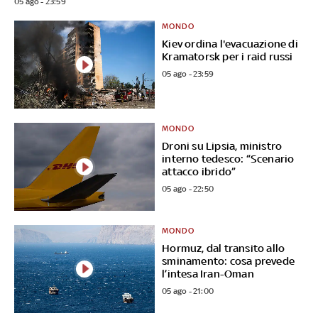
05 ago - 23:59
MONDO
Kiev ordina l'evacuazione di
Kramatorsk per i raid russi
05 ago - 23:59
MONDO
Droni su Lipsia, ministro
interno tedesco: “Scenario
attacco ibrido”
05 ago - 22:50
MONDO
Hormuz, dal transito allo
sminamento: cosa prevede
l’intesa Iran-Oman
05 ago - 21:00