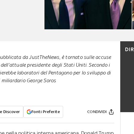
DI
 pubblicata da JustTheNews, è tornato sulle accuse
 dell’attuale presidente degli Stati Uniti. Secondo i
ierebbe laboratori del Pentagono per lo sviluppo di
l miliardario George Soros
e Discover
Fonti Preferite
CONDIVIDI
che nella politica interna americana. Donald Trump