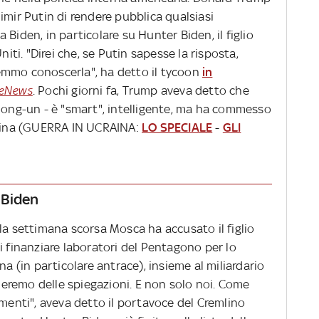
imir Putin di rendere pubblica qualsiasi
Biden, in particolare su Hunter Biden, il figlio
niti. "Direi che, se Putin sapesse la risposta,
emmo conoscerla", ha detto il tycoon
in
eNews
. Pochi giorni fa, Trump aveva detto che
 Jong-un - è "smart", intelligente, ma ha commesso
craina (GUERRA IN UCRAINA:
LO SPECIALE
-
GLI
 Biden
la settimana scorsa Mosca ha accusato il figlio
i finanziare laboratori del Pentagono per lo
na (in particolare antrace), insieme al miliardario
eremo delle spiegazioni. E non solo noi. Come
imenti", aveva detto il portavoce del Cremlino