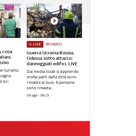
MONDO
LIVE
, cosa
Guerra Ucraina Russia,
aliani.
Odessa sotto attacco:
rismo
danneggiati edifici. LIVE
el turismo,
Dai media locali si apprende
 Spagna
molte parti della città sono
i sui
rimaste al buio. 6 persone
sono rimaste...
09 ago - 06:21