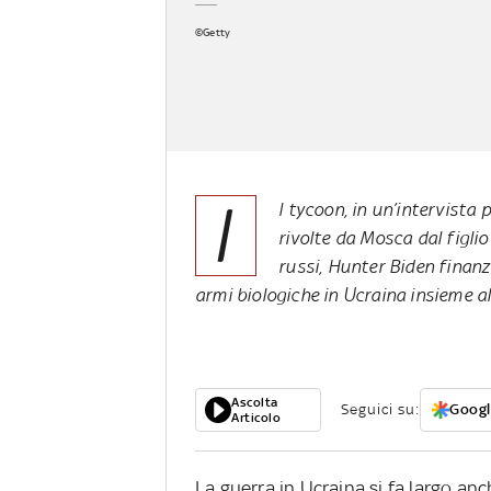
©Getty
I
l tycoon, in un’intervista
rivolte da Mosca dal figlio
russi, Hunter Biden finanz
armi biologiche in Ucraina insieme a
Ascolta
Seguici su:
Googl
Articolo
La guerra in Ucraina si fa largo an