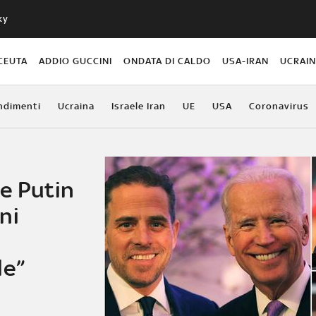
ky
CEUTA
ADDIO GUCCINI
ONDATA DI CALDO
USA-IRAN
UCRAI
ndimenti
Ucraina
Israele Iran
UE
USA
Coronavirus
Se Putin
ni
n
le”