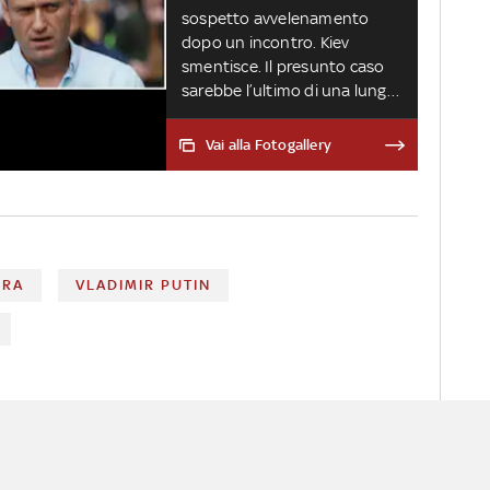
sospetto avvelenamento
dopo un incontro. Kiev
smentisce. Il presunto caso
sarebbe l’ultimo di una lunga
serie che ha visto come
vittime oppositori russi o
Vai alla Fotogallery
personaggi considerati
scomodi da Mosca
RRA
VLADIMIR PUTIN