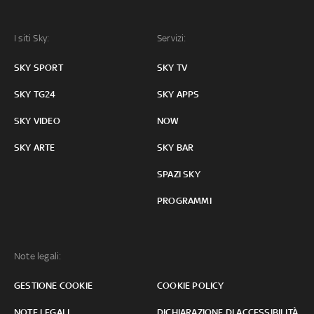
I siti Sky:
Servizi:
SKY SPORT
SKY TV
SKY TG24
SKY APPS
SKY VIDEO
NOW
SKY ARTE
SKY BAR
SPAZI SKY
PROGRAMMI
Note legali:
GESTIONE COOKIE
COOKIE POLICY
NOTE LEGALI
DICHIARAZIONE DI ACCESSIBILITÀ