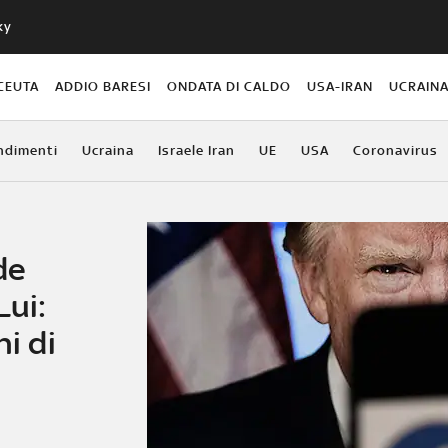
ky
CEUTA
ADDIO BARESI
ONDATA DI CALDO
USA-IRAN
UCRAIN
ndimenti
Ucraina
Israele Iran
UE
USA
Coronavirus
de
Lui:
ni di