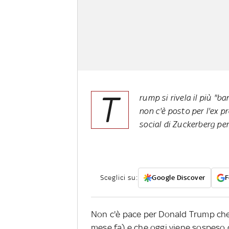
T
rump si rivela il più "b
non c'è posto per l'ex p
social di Zuckerberg pe
Sceglici su:
Google Discover
F
Non c'è pace per Donald Trump ch
mese fa) e che oggi viene sospeso 