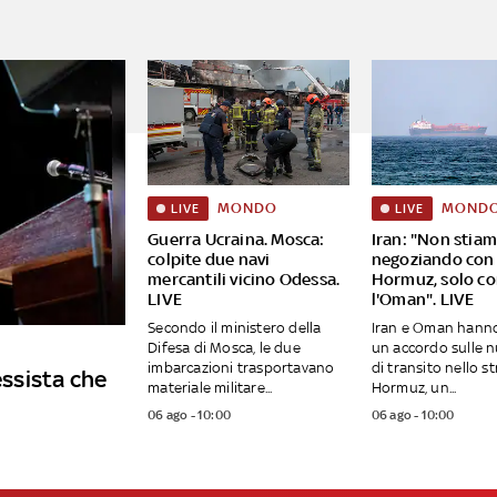
MONDO
MOND
LIVE
LIVE
Guerra Ucraina. Mosca:
Iran: "Non stia
colpite due navi
negoziando con
mercantili vicino Odessa.
Hormuz, solo c
LIVE
l'Oman". LIVE
Secondo il ministero della
Iran e Oman hann
Difesa di Mosca, le due
un accordo sulle n
imbarcazioni trasportavano
di transito nello st
essista che
materiale militare...
Hormuz, un...
06 ago - 10:00
06 ago - 10:00