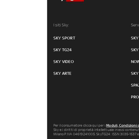
I siti Sky:
Serv
SKY SPORT
SKY
SKY TG24
SKY
SKY VIDEO
NO
SKY ARTE
SKY
SPA
PRO
Per il consumatore clicca qui per i
Moduli, Condizioni 
Sky e i diritti di proprietà intellettuale in essi conten
Milano P.IVA 04619241005. SkyTG24: ISSN 3035-1537 e