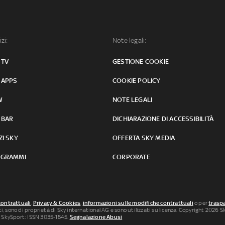
izi:
Note legali:
 TV
GESTIONE COOKIE
 APPS
COOKIE POLICY
W
NOTE LEGALI
 BAR
DICHIARAZIONE DI ACCESSIBILITÀ
ZI SKY
OFFERTA SKY MEDIA
GRAMMI
CORPORATE
contrattuali
,
Privacy & Cookies
,
informazioni sulle modifiche contrattuali
o per
traspa
uti, sono di proprietà di Sky international AG e sono utilizzati su licenza. Copyright 2026 Sky
 SkySport: ISSN 3035-1545.
Segnalazione Abusi