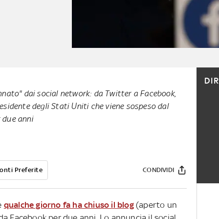
DI
annato" dai social network: da Twitter a Facebook,
residente degli Stati Uniti che viene sospeso dal
r due anni
onti Preferite
CONDIVIDI
e
qualche giorno fa ha chiuso il blog
(aperto un
da Facebook per due anni. Lo annuncia il social