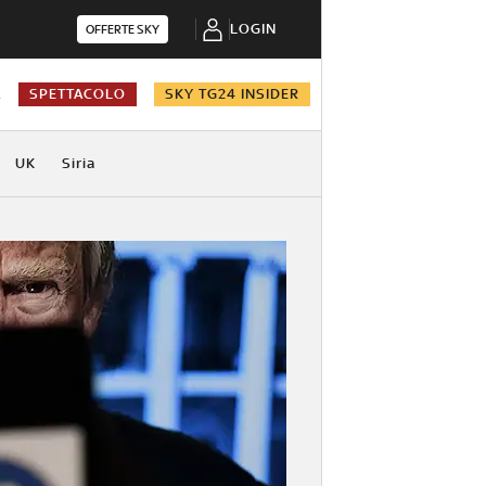
LOGIN
OFFERTE SKY
A
SPETTACOLO
SKY TG24 INSIDER
UK
Siria