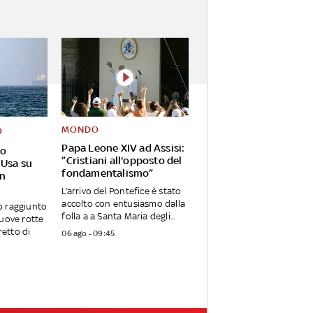
MONDO
O
Papa Leone XIV ad Assisi:
mo
”Cristiani all'opposto del
 Usa su
fondamentalismo”
on
L’arrivo del Pontefice è stato
accolto con entusiasmo dalla
o raggiunto
folla a a Santa Maria degli...
uove rotte
retto di
06 ago - 09:45