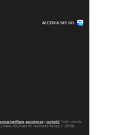
ACCEDI A SKY GO
renza tariffaria
,
assistenza
e
contatti
. Tutti i marchi
 Italia - Sky Italia Srl Via Monte Penice, 7 - 20138