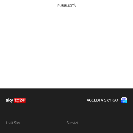
PUBBLICITÀ
ACCEDI A SKY GO
I siti Sky:
Servizi: