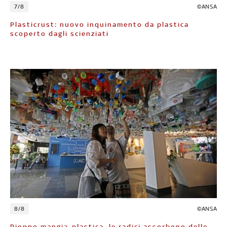
7/8
©ANSA
Plasticrust: nuovo inquinamento da plastica
scoperto dagli scienziati
8/8
©ANSA
Pioppo mangia-plastica, le radici assorbono delle