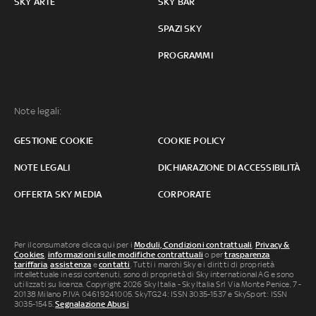
SKY ARTE
SKY BAR
SPAZI SKY
PROGRAMMI
Note legali:
GESTIONE COOKIE
COOKIE POLICY
NOTE LEGALI
DICHIARAZIONE DI ACCESSIBILITÀ
OFFERTA SKY MEDIA
CORPORATE
Per il consumatore clicca qui per i
Moduli, Condizioni contrattuali
,
Privacy &
Cookies
,
informazioni sulle modifiche contrattuali
o per
trasparenza
tariffaria
,
assistenza
e
contatti
. Tutti i marchi Sky e i diritti di proprietà
intellettuale in essi contenuti, sono di proprietà di Sky international AG e sono
utilizzati su licenza. Copyright 2026 Sky Italia - Sky Italia Srl Via Monte Penice, 7 -
20138 Milano P.IVA 04619241005. SkyTG24: ISSN 3035-1537 e SkySport: ISSN
3035-1545.
Segnalazione Abusi