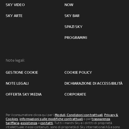
SKY VIDEO
NOW
SKY ARTE
SKY BAR
SPAZI SKY
PROGRAMMI
Note legali:
GESTIONE COOKIE
COOKIE POLICY
NOTE LEGALI
DICHIARAZIONE DI ACCESSIBILITÀ
OFFERTA SKY MEDIA
CORPORATE
Per il consumatore clicca qui per i
Moduli, Condizioni contrattuali
,
Privacy &
Cookies
,
informazioni sulle modifiche contrattuali
o per
trasparenza
tariffaria
,
assistenza
e
contatti
. Tutti i marchi Sky e i diritti di proprietà
intellettuale in essi contenuti, sono di proprietà di Sky international AG e sono