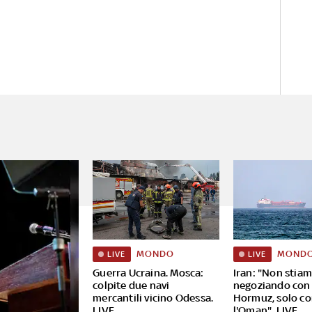
MONDO
MOND
LIVE
LIVE
Guerra Ucraina. Mosca:
Iran: "Non stia
colpite due navi
negoziando con
mercantili vicino Odessa.
Hormuz, solo c
LIVE
l'Oman". LIVE