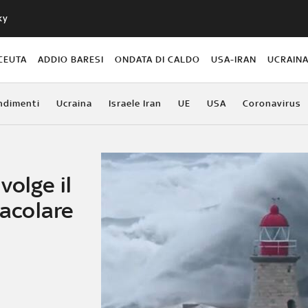
ky
CEUTA
ADDIO BARESI
ONDATA DI CALDO
USA-IRAN
UCRAIN
ndimenti
Ucraina
Israele Iran
UE
USA
Coronavirus
volge il
tacolare