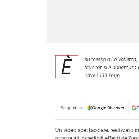
È
successo a La Valletta, 
Muscat si è abbattuta l
oltre i 133 km/h
Sceglici su:
Google Discover
F
Un video spettacolare, realizzato i
mostra gli incredibili effetti dell’