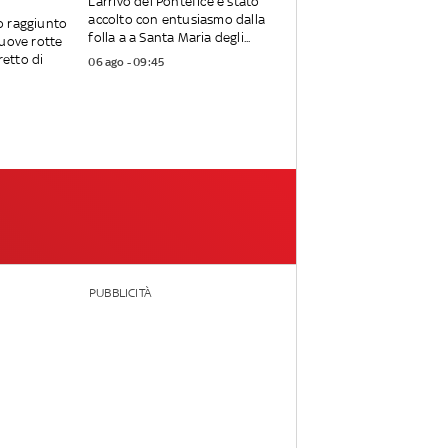
L’arrivo del Pontefice è stato
accolto con entusiasmo dalla
o raggiunto
folla a a Santa Maria degli...
uove rotte
retto di
06 ago - 09:45
PUBBLICITÀ