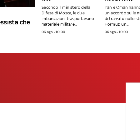
Secondo il ministero della
Iran e Oman hann
Difesa di Mosca, le due
un accordo sulle n
imbarcazioni trasportavano
di transito nello st
essista che
materiale militare...
Hormuz, un...
06 ago - 10:00
06 ago - 10:00