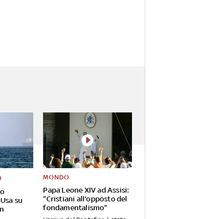
MONDO
O
Papa Leone XIV ad Assisi:
mo
”Cristiani all'opposto del
 Usa su
fondamentalismo”
on