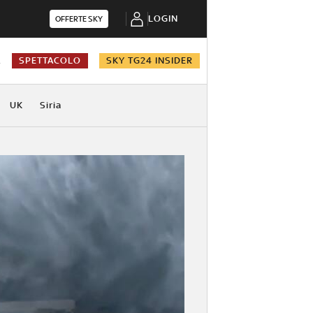
LOGIN
OFFERTE SKY
A
SPETTACOLO
SKY TG24 INSIDER
UK
Siria