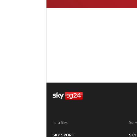
I siti Sky:
Serv
SKY SPORT
SKY