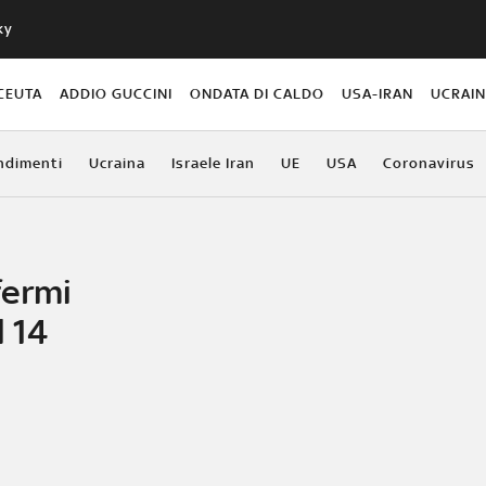
ky
CEUTA
ADDIO GUCCINI
ONDATA DI CALDO
USA-IRAN
UCRAI
ndimenti
Ucraina
Israele Iran
UE
USA
Coronavirus
fermi
l 14