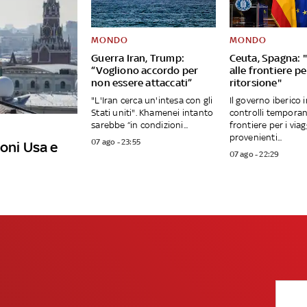
MONDO
MONDO
Guerra Iran, Trump:
Ceuta, Spagna: "
“Vogliono accordo per
alle frontiere per
non essere attaccati”
ritorsione"
"L'Iran cerca un'intesa con gli
Il governo iberico 
Stati uniti". Khamenei intanto
controlli temporane
sarebbe “in condizioni...
frontiere per i viag
provenienti...
07 ago - 23:55
ioni Usa e
07 ago - 22:29