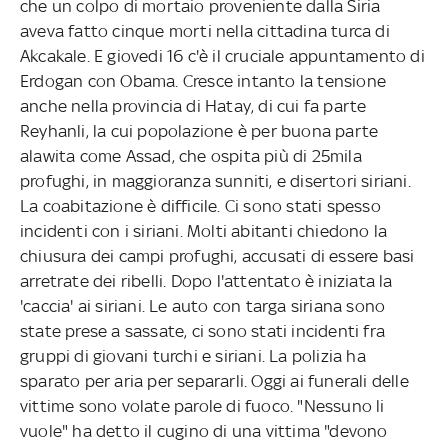
che un colpo di mortaio proveniente dalla Siria
aveva fatto cinque morti nella cittadina turca di
Akcakale. E giovedi 16 c'è il cruciale appuntamento di
Erdogan con Obama. Cresce intanto la tensione
anche nella provincia di Hatay, di cui fa parte
Reyhanli, la cui popolazione è per buona parte
alawita come Assad, che ospita più di 25mila
profughi, in maggioranza sunniti, e disertori siriani.
La coabitazione è difficile. Ci sono stati spesso
incidenti con i siriani. Molti abitanti chiedono la
chiusura dei campi profughi, accusati di essere basi
arretrate dei ribelli. Dopo l'attentato è iniziata la
'caccia' ai siriani. Le auto con targa siriana sono
state prese a sassate, ci sono stati incidenti fra
gruppi di giovani turchi e siriani. La polizia ha
sparato per aria per separarli. Oggi ai funerali delle
vittime sono volate parole di fuoco. "Nessuno li
vuole" ha detto il cugino di una vittima "devono