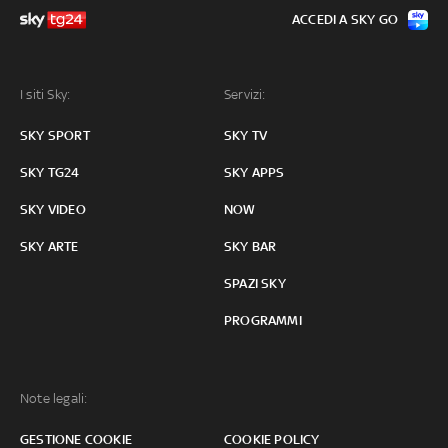
ACCEDI A SKY GO
I siti Sky:
Servizi:
SKY SPORT
SKY TV
SKY TG24
SKY APPS
SKY VIDEO
NOW
SKY ARTE
SKY BAR
SPAZI SKY
PROGRAMMI
Note legali:
GESTIONE COOKIE
COOKIE POLICY