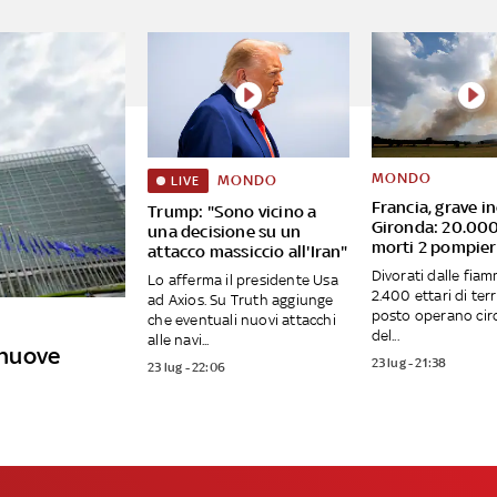
MONDO
MONDO
LIVE
Francia, grave i
Trump: "Sono vicino a
Gironda: 20.000
una decisione su un
morti 2 pompier
attacco massiccio all'Iran"
Divorati dalle fiam
Lo afferma il presidente Usa
2.400 ettari di terr
ad Axios. Su Truth aggiunge
posto operano circ
che eventuali nuovi attacchi
del...
alle navi...
e nuove
23 lug - 21:38
23 lug - 22:06