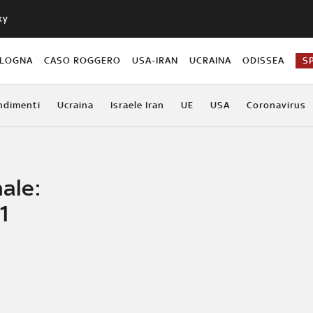
ky
OLOGNA
CASO ROGGERO
USA-IRAN
UCRAINA
ODISSEA
S
ndimenti
Ucraina
Israele Iran
UE
USA
Coronavirus
nale:
1