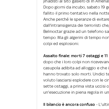
jihadisti al sito gasiero di In Amenas
Dopo giorni da incubo, sabato 19 ge
fallito il primo tentativo nella nott
Anche perché le speranze di evitar
dall'intransigenza dei terroristi ch
Belmoctar grazie ad un telefono sat
tempo. Ma gli algerini di tempo no
colpi ed esplosioni.
Assalto finale: morti 7 ostaggi e 11
dopo che i loro colpi non ricevevan
casupola adibita ad alloggio e che 
hanno trovato solo morti. Undici t
voluto lasciarsi esplodere con le c
sette ostaggi, a prima vista uccisi c
un'esecuzione in piena regola in un
Il bilancio è ancora confuso
- L'ul