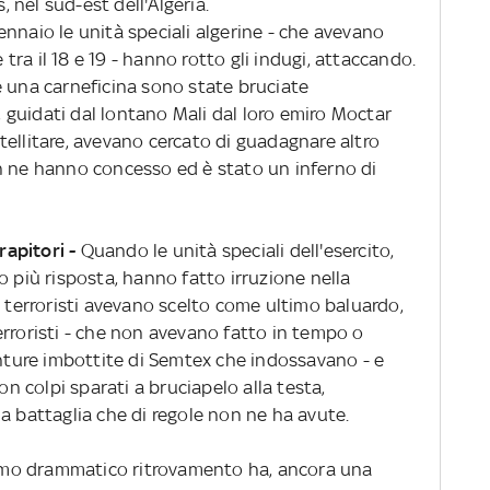
, nel sud-est dell'Algeria.
nnaio le unità speciali algerine - che avevano
e tra il 18 e 19 - hanno rotto gli indugi, attaccando.
e una carneficina sono state bruciate
e, guidati dal lontano Mali dal loro emiro Moctar
ellitare, avevano cercato di guadagnare altro
n ne hanno concesso ed è stato un inferno di
 rapitori -
Quando le unità speciali dell'esercito,
o più risposta, hanno fatto irruzione nella
i terroristi avevano scelto come ultimo baluardo,
erroristi - che non avevano fatto in tempo o
inture imbottite di Semtex che indossavano - e
on colpi sparati a bruciapelo alla testa,
a battaglia che di regole non ne ha avute.
timo drammatico ritrovamento ha, ancora una