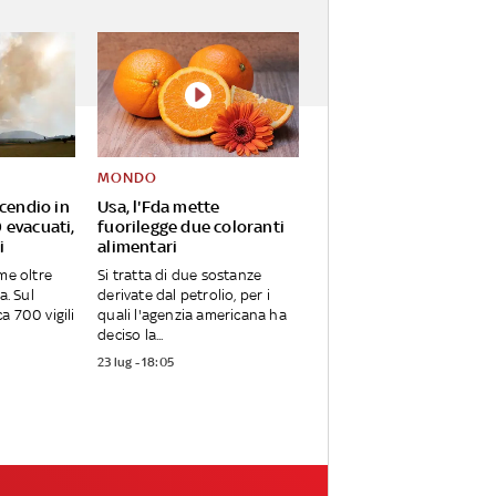
MONDO
ncendio in
Usa, l'Fda mette
 evacuati,
fuorilegge due coloranti
i
alimentari
me oltre
Si tratta di due sostanze
a. Sul
derivate dal petrolio, per i
a 700 vigili
quali l'agenzia americana ha
deciso la...
23 lug - 18:05