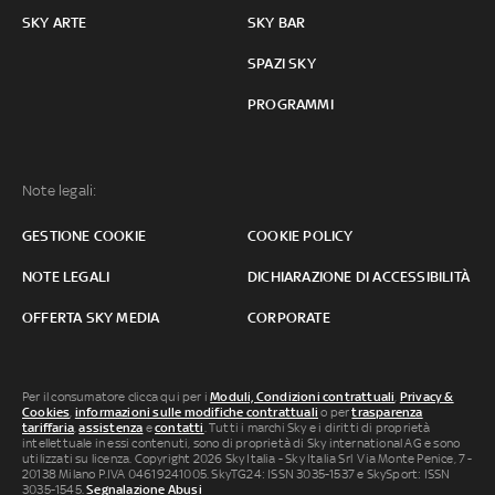
SKY ARTE
SKY BAR
SPAZI SKY
PROGRAMMI
Note legali:
GESTIONE COOKIE
COOKIE POLICY
NOTE LEGALI
DICHIARAZIONE DI ACCESSIBILITÀ
OFFERTA SKY MEDIA
CORPORATE
Per il consumatore clicca qui per i
Moduli, Condizioni contrattuali
,
Privacy &
Cookies
,
informazioni sulle modifiche contrattuali
o per
trasparenza
tariffaria
,
assistenza
e
contatti
. Tutti i marchi Sky e i diritti di proprietà
intellettuale in essi contenuti, sono di proprietà di Sky international AG e sono
utilizzati su licenza. Copyright 2026 Sky Italia - Sky Italia Srl Via Monte Penice, 7 -
20138 Milano P.IVA 04619241005. SkyTG24: ISSN 3035-1537 e SkySport: ISSN
3035-1545.
Segnalazione Abusi