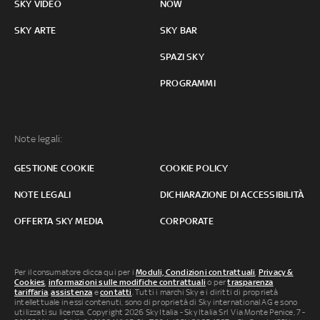
SKY VIDEO
NOW
SKY ARTE
SKY BAR
SPAZI SKY
PROGRAMMI
Note legali:
GESTIONE COOKIE
COOKIE POLICY
NOTE LEGALI
DICHIARAZIONE DI ACCESSIBILITÀ
OFFERTA SKY MEDIA
CORPORATE
Per il consumatore clicca qui per i
Moduli, Condizioni contrattuali
,
Privacy &
Cookies
,
informazioni sulle modifiche contrattuali
o per
trasparenza
tariffaria
,
assistenza
e
contatti
. Tutti i marchi Sky e i diritti di proprietà
intellettuale in essi contenuti, sono di proprietà di Sky international AG e sono
utilizzati su licenza. Copyright 2026 Sky Italia - Sky Italia Srl Via Monte Penice, 7 -