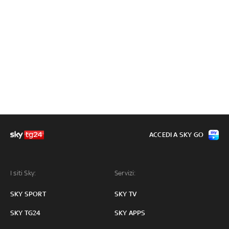
ACCEDI A SKY GO
I siti Sky:
Servizi:
SKY SPORT
SKY TV
SKY TG24
SKY APPS