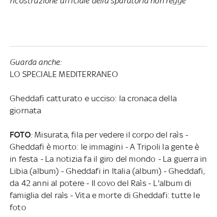
ricostruzione ufficiale della sparatoria non regge
Guarda anche:
LO SPECIALE MEDITERRANEO
Gheddafi catturato e ucciso: la cronaca della
giornata
FOTO
:
Misurata, fila per vedere il corpo del raìs
-
Gheddafi è morto: le immagini
-
A Tripoli la gente è
in festa
-
La notizia fa il giro del mondo
-
La guerra in
Libia (album) - Gheddafi in Italia (album) - Gheddafi,
da 42 anni al potere - Il covo del Raìs - L'album di
famiglia del raìs - Vita e morte di Gheddafi: tutte le
foto