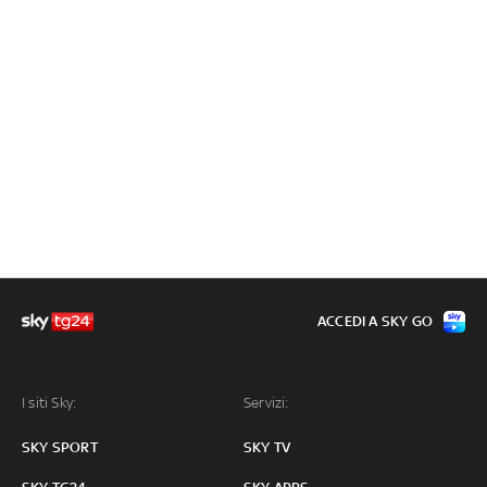
ACCEDI A SKY GO
I siti Sky:
Servizi:
SKY SPORT
SKY TV