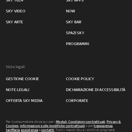
SKY TG24
SKY APPS
SKY VIDEO
NOW
SKY ARTE
SKY BAR
SPAZI SKY
PROGRAMMI
Note legali:
GESTIONE COOKIE
COOKIE POLICY
NOTE LEGALI
DICHIARAZIONE DI ACCESSIBILITÀ
OFFERTA SKY MEDIA
CORPORATE
Per il consumatore clicca qui per i
Moduli, Condizioni contrattuali
,
Privacy &
Cookies
,
informazioni sulle modifiche contrattuali
o per
trasparenza
tariffaria
,
assistenza
e
contatti
. Tutti i marchi Sky e i diritti di proprietà