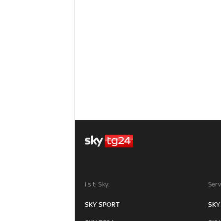
I siti Sky:
Serv
SKY SPORT
SKY