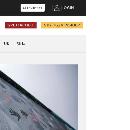
LOGIN
OFFERTE SKY
A
SPETTACOLO
SKY TG24 INSIDER
UK
Siria