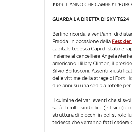
1989: L'ANNO CHE CAMBIO' L'EUR
GUARDA LA DIRETTA DI SKY TG24
Berlino ricorda, a vent'anni di dist
Fredda. In occasione della
Fest der
capitale tedesca Capi di stato e ra
Insieme al cancelliere Angela Merkel c
americano Hillary Clinton, il presi
Silvio Berlusconi. Assenti giustific
delle vittime della strage di Fort H
due anni su una sedia a rotelle per 
Il culmine dei vari eventi che si s
sarà il crollo simbolico (e fisico) 
struttura di blocchi in polistirolo 
tedesca che verranno fatti cadere