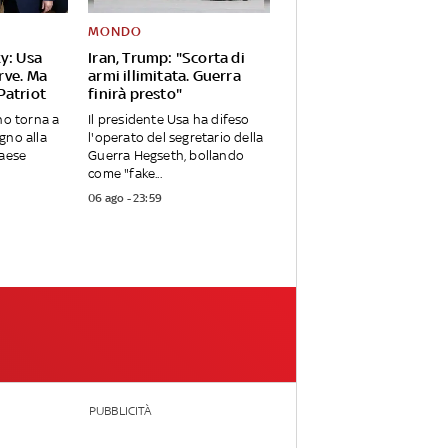
MONDO
y: Usa
Iran, Trump: "Scorta di
rve. Ma
armi illimitata. Guerra
Patriot
finirà presto"
no torna a
Il presidente Usa ha difeso
gno alla
l'operato del segretario della
Paese
Guerra Hegseth, bollando
come "fake...
06 ago - 23:59
PUBBLICITÀ