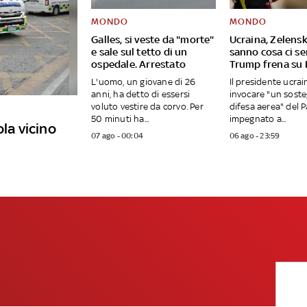
MONDO
MONDO
Galles, si veste da "morte"
Ucraina, Zelensk
e sale sul tetto di un
sanno cosa ci se
ospedale. Arrestato
Trump frena su 
L'uomo, un giovane di 26
Il presidente ucrai
anni, ha detto di essersi
invocare "un soste
voluto vestire da corvo. Per
difesa aerea" del 
50 minuti ha...
impegnato a...
ola vicino
07 ago - 00:04
06 ago - 23:59