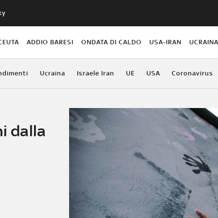
ky
CEUTA
ADDIO BARESI
ONDATA DI CALDO
USA-IRAN
UCRAIN
ndimenti
Ucraina
Israele Iran
UE
USA
Coronavirus
i dalla