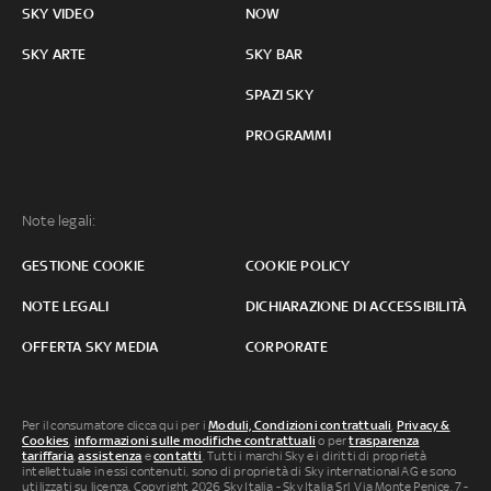
SKY VIDEO
NOW
SKY ARTE
SKY BAR
SPAZI SKY
PROGRAMMI
Note legali:
GESTIONE COOKIE
COOKIE POLICY
NOTE LEGALI
DICHIARAZIONE DI ACCESSIBILITÀ
OFFERTA SKY MEDIA
CORPORATE
Per il consumatore clicca qui per i
Moduli, Condizioni contrattuali
,
Privacy &
Cookies
,
informazioni sulle modifiche contrattuali
o per
trasparenza
tariffaria
,
assistenza
e
contatti
. Tutti i marchi Sky e i diritti di proprietà
intellettuale in essi contenuti, sono di proprietà di Sky international AG e sono
utilizzati su licenza. Copyright 2026 Sky Italia - Sky Italia Srl Via Monte Penice, 7 -