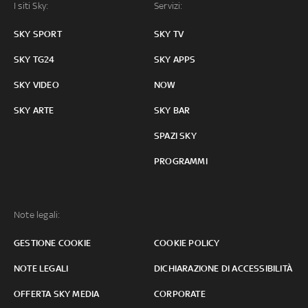
I siti Sky:
Servizi:
SKY SPORT
SKY TV
SKY TG24
SKY APPS
SKY VIDEO
NOW
SKY ARTE
SKY BAR
SPAZI SKY
PROGRAMMI
Note legali:
GESTIONE COOKIE
COOKIE POLICY
NOTE LEGALI
DICHIARAZIONE DI ACCESSIBILITÀ
OFFERTA SKY MEDIA
CORPORATE