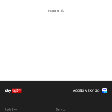
PUBBLICITÀ
ACCEDI A SKY GO
I siti Sky:
Servizi: