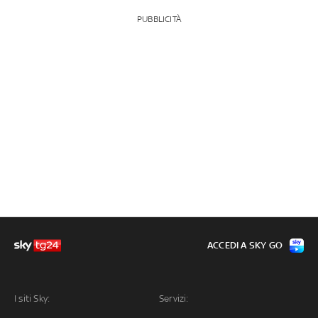
PUBBLICITÀ
ACCEDI A SKY GO
I siti Sky:
Servizi: