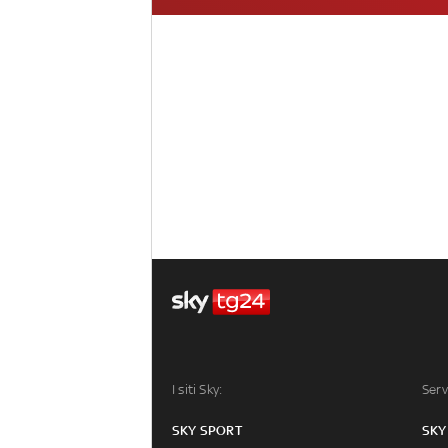
I siti Sky:
Serv
SKY SPORT
SKY