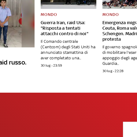
MONDO
MONDO
Guerra Iran, raid Usa:
Emergenza migr
"Risposta a tentati
Ceuta, Roma val
attacchi contro di noi"
Schengen. Madr
protesta
Il Comando centrale
(Centcom) degli Stati Uniti ha
Il governo spagnol
annunciato stamattina di
di mobilitare l'eser
aver completato una...
appoggio degli age
aid russo.
Guardia...
30 lug - 23:59
30 lug - 22:28