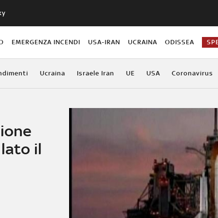
ky
O
EMERGENZA INCENDI
USA-IRAN
UCRAINA
ODISSEA
SP
ndimenti
Ucraina
Israele Iran
UE
USA
Coronavirus
sione
lato il