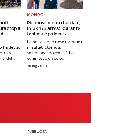
MONDO
anti
Riconoscimento facciale,
uta stop a
in UK 173 arresti durante
id
test ma è polemica
La polizia londinese rivendica
o ha deciso
i risultati ottenuti,
cito in
sottolineando che l'IA ha
nti della
commesso un solo...
30 lug - 16:32
PUBBLICITÀ