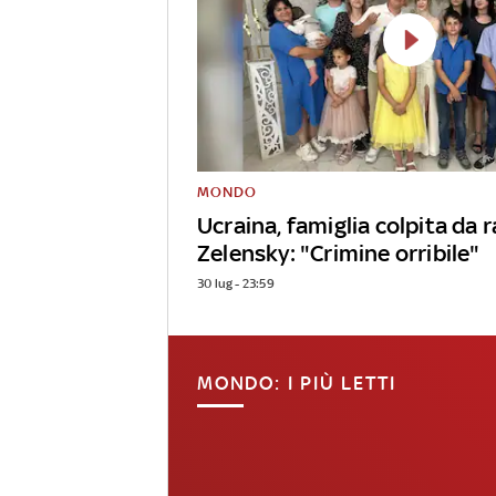
MONDO
Ucraina, famiglia colpita da r
Zelensky: "Crimine orribile"
30 lug - 23:59
MONDO: I PIÙ LETTI