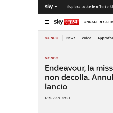
Esplora tutte le offerte S
ONDATA DI CALD
MONDO
News
Video
Approfo
MONDO
Endeavour, la mis
non decolla. Annul
lancio
17 giu 2009 - 09:53