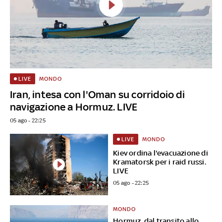
MONDO
LIVE
Iran, intesa con l'Oman su corridoio di
navigazione a Hormuz. LIVE
05 ago - 22:25
MONDO
LIVE
Kiev ordina l'evacuazione di
Kramatorsk per i raid russi.
LIVE
05 ago - 22:25
MONDO
Hormuz, dal transito allo