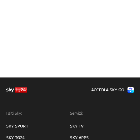
ACCEDI A SKY GO
I siti Sky:
Servizi:
SKY SPORT
SKY TV
SKY TG24
SKY APPS