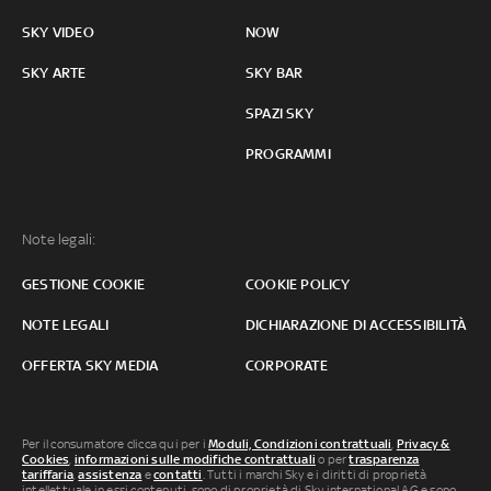
SKY VIDEO
NOW
SKY ARTE
SKY BAR
SPAZI SKY
PROGRAMMI
Note legali:
GESTIONE COOKIE
COOKIE POLICY
NOTE LEGALI
DICHIARAZIONE DI ACCESSIBILITÀ
OFFERTA SKY MEDIA
CORPORATE
Per il consumatore clicca qui per i
Moduli, Condizioni contrattuali
,
Privacy &
Cookies
,
informazioni sulle modifiche contrattuali
o per
trasparenza
tariffaria
,
assistenza
e
contatti
. Tutti i marchi Sky e i diritti di proprietà
intellettuale in essi contenuti, sono di proprietà di Sky international AG e sono