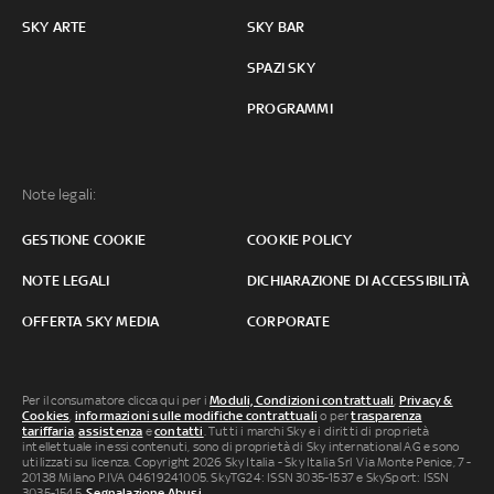
SKY ARTE
SKY BAR
SPAZI SKY
PROGRAMMI
Note legali:
GESTIONE COOKIE
COOKIE POLICY
NOTE LEGALI
DICHIARAZIONE DI ACCESSIBILITÀ
OFFERTA SKY MEDIA
CORPORATE
Per il consumatore clicca qui per i
Moduli, Condizioni contrattuali
,
Privacy &
Cookies
,
informazioni sulle modifiche contrattuali
o per
trasparenza
tariffaria
,
assistenza
e
contatti
. Tutti i marchi Sky e i diritti di proprietà
intellettuale in essi contenuti, sono di proprietà di Sky international AG e sono
utilizzati su licenza. Copyright 2026 Sky Italia - Sky Italia Srl Via Monte Penice, 7 -
20138 Milano P.IVA 04619241005. SkyTG24: ISSN 3035-1537 e SkySport: ISSN
3035-1545.
Segnalazione Abusi