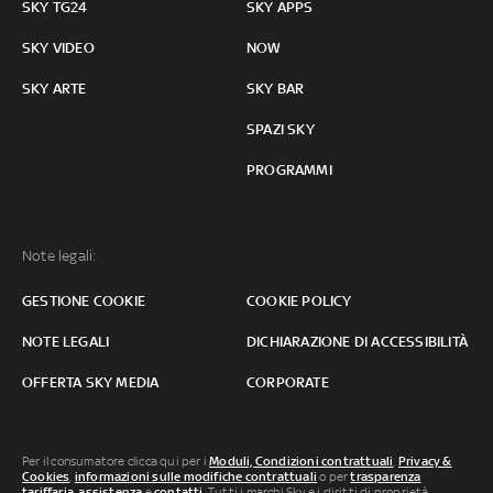
SKY TG24
SKY APPS
SKY VIDEO
NOW
SKY ARTE
SKY BAR
SPAZI SKY
PROGRAMMI
Note legali:
GESTIONE COOKIE
COOKIE POLICY
NOTE LEGALI
DICHIARAZIONE DI ACCESSIBILITÀ
OFFERTA SKY MEDIA
CORPORATE
Per il consumatore clicca qui per i
Moduli, Condizioni contrattuali
,
Privacy &
Cookies
,
informazioni sulle modifiche contrattuali
o per
trasparenza
tariffaria
,
assistenza
e
contatti
. Tutti i marchi Sky e i diritti di proprietà