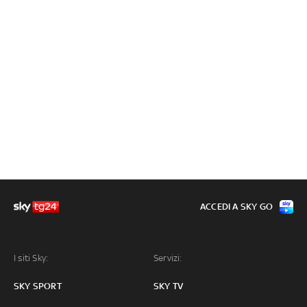
ACCEDI A SKY GO
I siti Sky:
Servizi:
SKY SPORT
SKY TV