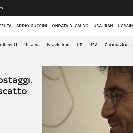
ky
CEUTA
ADDIO GUCCINI
ONDATA DI CALDO
USA-IRAN
UCRAI
ndimenti
Ucraina
Israele Iran
UE
USA
Coronavirus
 ostaggi.
iscatto