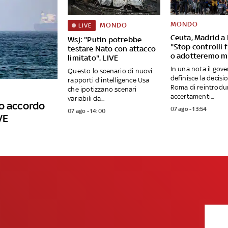
MONDO
MONDO
LIVE
Ceuta, Madrid a I
Wsj: "Putin potrebbe
"Stop controlli 
testare Nato con attacco
o adotteremo m
limitato". LIVE
In una nota il gove
Questo lo scenario di nuovi
definisce la decisi
rapporti d'intelligence Usa
Roma di reintrodur
che ipotizzano scenari
accertamenti...
variabili da...
no accordo
07 ago - 13:54
07 ago - 14:00
VE