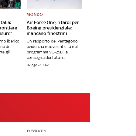
MONDO
talia:
Air Force One, ritardi per
frontiere
Boeing presidenziale:
isure"
mancano finestrini
rno iberico
Un rapporto del Pentagono
one di
evidenzia nuove criticità nel
re gli
programma VC-25B: la
consegna dei futuri...
07 ago - 13:42
PUBBLICITÀ