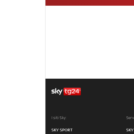
I siti Sky:
Serv
SKY SPORT
SKY