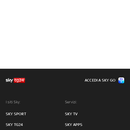
ACCEDI A SKY GO
I siti Sky:
Servizi:
SKY SPORT
SKY TV
SKY TG24
SKY APPS