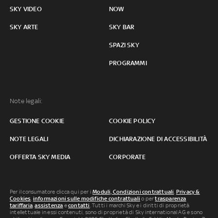
SKY VIDEO
NOW
SKY ARTE
SKY BAR
SPAZI SKY
PROGRAMMI
Note legali:
GESTIONE COOKIE
COOKIE POLICY
NOTE LEGALI
DICHIARAZIONE DI ACCESSIBILITÀ
OFFERTA SKY MEDIA
CORPORATE
Per il consumatore clicca qui per i
Moduli, Condizioni contrattuali
,
Privacy &
Cookies
,
informazioni sulle modifiche contrattuali
o per
trasparenza
tariffaria
,
assistenza
e
contatti
. Tutti i marchi Sky e i diritti di proprietà
intellettuale in essi contenuti, sono di proprietà di Sky international AG e sono