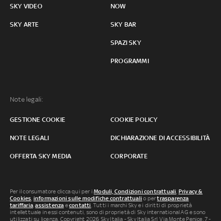
SKY VIDEO
NOW
SKY ARTE
SKY BAR
SPAZI SKY
PROGRAMMI
Note legali:
GESTIONE COOKIE
COOKIE POLICY
NOTE LEGALI
DICHIARAZIONE DI ACCESSIBILITÀ
OFFERTA SKY MEDIA
CORPORATE
Per il consumatore clicca qui per i
Moduli, Condizioni contrattuali
,
Privacy &
Cookies
,
informazioni sulle modifiche contrattuali
o per
trasparenza
tariffaria
,
assistenza
e
contatti
. Tutti i marchi Sky e i diritti di proprietà
intellettuale in essi contenuti, sono di proprietà di Sky international AG e sono
utilizzati su licenza. Copyright 2026 Sky Italia - Sky Italia Srl Via Monte Penice, 7 -