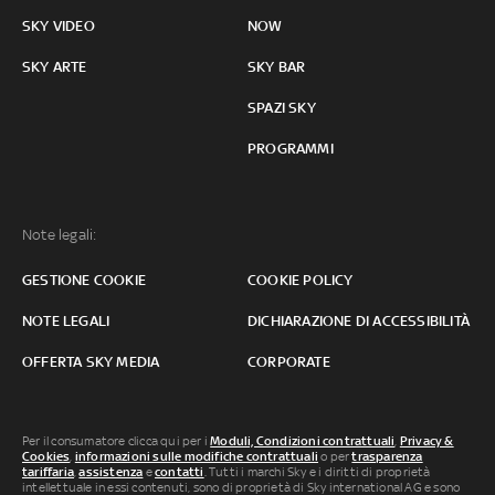
SKY VIDEO
NOW
SKY ARTE
SKY BAR
SPAZI SKY
PROGRAMMI
Note legali:
GESTIONE COOKIE
COOKIE POLICY
NOTE LEGALI
DICHIARAZIONE DI ACCESSIBILITÀ
OFFERTA SKY MEDIA
CORPORATE
Per il consumatore clicca qui per i
Moduli, Condizioni contrattuali
,
Privacy &
Cookies
,
informazioni sulle modifiche contrattuali
o per
trasparenza
tariffaria
,
assistenza
e
contatti
. Tutti i marchi Sky e i diritti di proprietà
intellettuale in essi contenuti, sono di proprietà di Sky international AG e sono