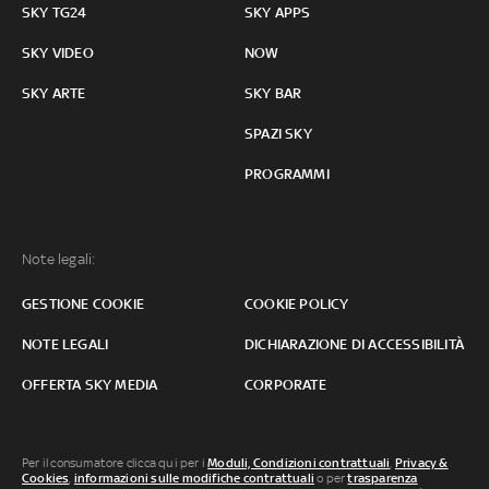
SKY TG24
SKY APPS
SKY VIDEO
NOW
SKY ARTE
SKY BAR
SPAZI SKY
PROGRAMMI
Note legali:
GESTIONE COOKIE
COOKIE POLICY
NOTE LEGALI
DICHIARAZIONE DI ACCESSIBILITÀ
OFFERTA SKY MEDIA
CORPORATE
Per il consumatore clicca qui per i
Moduli, Condizioni contrattuali
,
Privacy &
Cookies
,
informazioni sulle modifiche contrattuali
o per
trasparenza