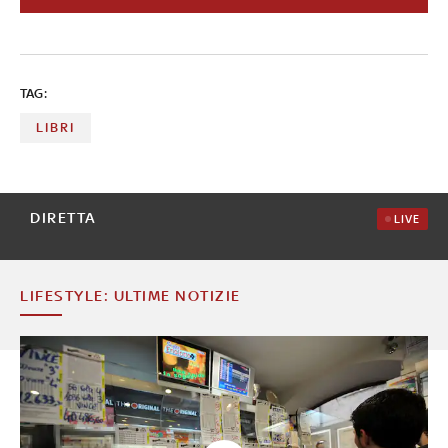
67enne sul sentiero degli Appalachi e quella della 12enne
Coyote Sunrise che vive in un vecchio scuolabus. Con
l'aiuto di Daniela Celli, fondatrice del Book Club dei
viaggiatori, abbiamo selezionato 10 libri che non
TAG:
possono mancare nella libreria di un travel-addicted a
cura di Costanza Ruggeri
LIBRI
DIRETTA
LIVE
LIFESTYLE: ULTIME NOTIZIE