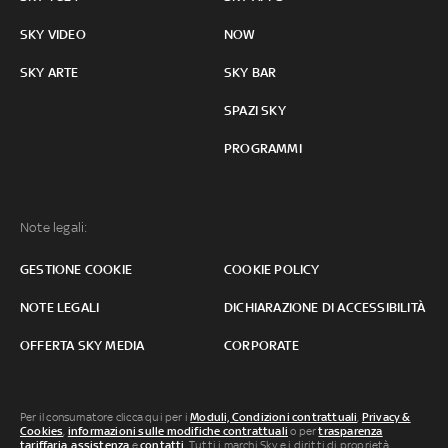
SKY VIDEO
NOW
SKY ARTE
SKY BAR
SPAZI SKY
PROGRAMMI
Note legali:
GESTIONE COOKIE
COOKIE POLICY
NOTE LEGALI
DICHIARAZIONE DI ACCESSIBILITÀ
OFFERTA SKY MEDIA
CORPORATE
Per il consumatore clicca qui per i
Moduli, Condizioni contrattuali
,
Privacy &
Cookies
,
informazioni sulle modifiche contrattuali
o per
trasparenza
tariffaria
,
assistenza
e
contatti
. Tutti i marchi Sky e i diritti di proprietà