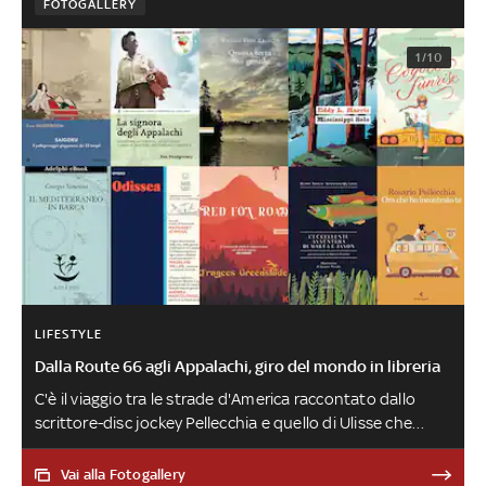
FOTOGALLERY
1/10
LIFESTYLE
Dalla Route 66 agli Appalachi, giro del mondo in libreria
C'è il viaggio tra le strade d'America raccontato dallo
scrittore-disc jockey Pellecchia e quello di Ulisse che
torna in versione prosa arricchito dalle illustrazioni del
fumettista Calpurnio. Ma anche l'avventura di una
Vai alla Fotogallery