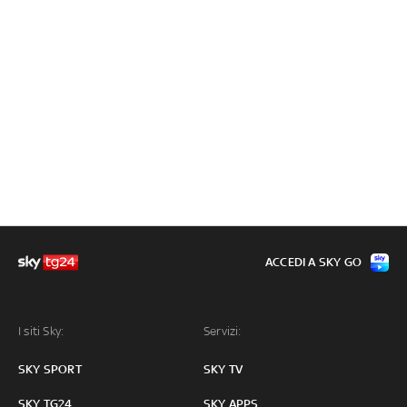
ACCEDI A SKY GO
I siti Sky:
Servizi:
SKY SPORT
SKY TV
SKY TG24
SKY APPS