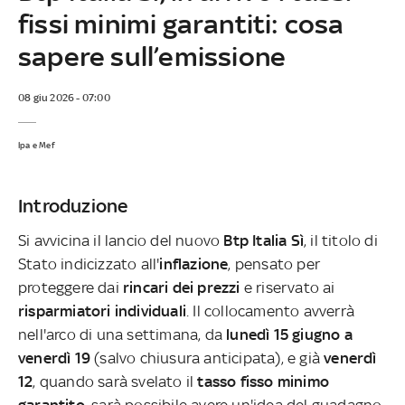
fissi minimi garantiti: cosa
sapere sull’emissione
08 giu 2026 - 07:00
Ipa e Mef
Introduzione
Si avvicina il lancio del nuovo
Btp Italia Sì
, il titolo di
Stato indicizzato all'
inflazione
, pensato per
proteggere dai
rincari dei prezzi
e riservato ai
risparmiatori individuali
. Il collocamento avverrà
nell'arco di una settimana, da
lunedì 15 giugno a
venerdì 19
(salvo chiusura anticipata), e già
venerdì
12
, quando sarà svelato il
tasso fisso minimo
garantito
, sarà possibile avere un'idea del guadagno