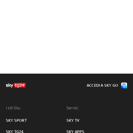
ACCEDI A SKY GO
I siti Sky:
Servizi:
SKY SPORT
SKY TV
SKY TG24
SKY APPS