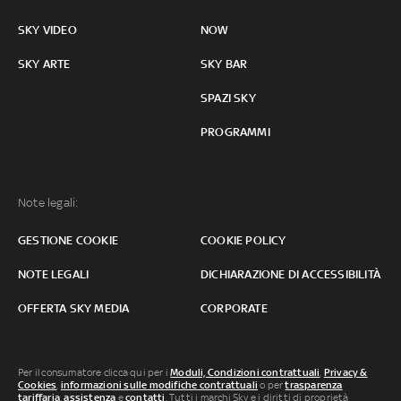
SKY VIDEO
NOW
SKY ARTE
SKY BAR
SPAZI SKY
PROGRAMMI
Note legali:
GESTIONE COOKIE
COOKIE POLICY
NOTE LEGALI
DICHIARAZIONE DI ACCESSIBILITÀ
OFFERTA SKY MEDIA
CORPORATE
Per il consumatore clicca qui per i
Moduli, Condizioni contrattuali
,
Privacy &
Cookies
,
informazioni sulle modifiche contrattuali
o per
trasparenza
tariffaria
,
assistenza
e
contatti
. Tutti i marchi Sky e i diritti di proprietà