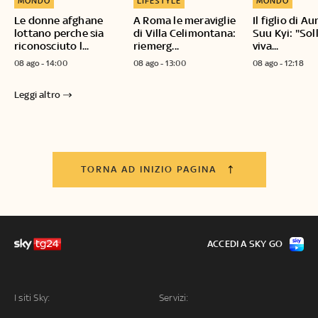
MONDO
LIFESTYLE
MONDO
Le donne afghane
A Roma le meraviglie
Il figlio di A
lottano perche sia
di Villa Celimontana:
Suu Kyi: "Sol
riconosciuto l...
riemerg...
viva...
08 ago - 14:00
08 ago - 13:00
08 ago - 12:18
Leggi altro
TORNA AD INIZIO PAGINA
ACCEDI A SKY GO
I siti Sky:
Servizi: