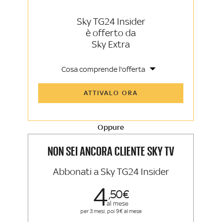
Sky TG24 Insider
è offerto da
Sky Extra
Cosa comprende l'offerta
Tutti gli articoli di Sky TG24 Insider e
ATTIVALO ORA
Sky Sport Insider
Approfondimenti, opinioni e punti di
vista autorevoli
Oppure
La newsletter esclusiva di Sky TG24
Insider e Sky Sport Insider
NON SEI ANCORA CLIENTE SKY TV
Abbonati a Sky TG24 Insider
4
50
al mese
per 3 mesi, poi 9€ al mese