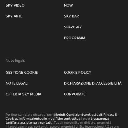
SKY VIDEO
NOW
SKY ARTE
SKY BAR
SPAZI SKY
PROGRAMMI
Note legali:
GESTIONE COOKIE
COOKIE POLICY
NOTE LEGALI
DICHIARAZIONE DI ACCESSIBILITÀ
OFFERTA SKY MEDIA
CORPORATE
Per il consumatore clicca qui per i
Moduli, Condizioni contrattuali
,
Privacy &
Cookies
,
informazioni sulle modifiche contrattuali
o per
trasparenza
tariffaria
,
assistenza
e
contatti
. Tutti i marchi Sky e i diritti di proprietà
intellettuale in essi contenuti, sono di proprietà di Sky international AG e sono