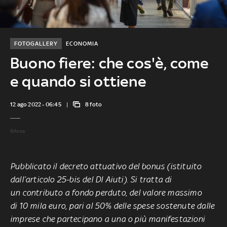
FOTOGALLERY
ECONOMIA
Buono fiere: che cos'è, come
e quando si ottiene
12 ago 2022 - 06:45
8 foto
©Ansa
Pubblicato il
decreto
attuativo del bonus (istituito
dall’articolo 25-bis del Dl Aiuti). Si tratta di
un
contributo a
fondo perduto
, del valore massimo
di
10 mila euro
, pari al
50% delle spese
sostenute dalle
imprese
che partecipano a
una o più manifestazioni