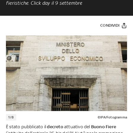
fieristiche. Click day il 9 settembre
CONDIVIDI
1/8
©IPA/Fotogramma
È stato pubblicato il
decreto
attuativo del
Buono Fiere