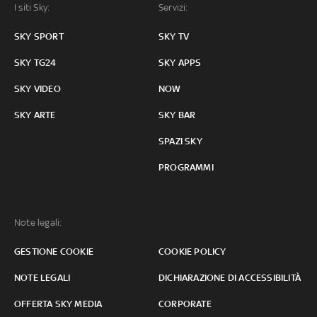
I siti Sky:
Servizi:
SKY SPORT
SKY TV
SKY TG24
SKY APPS
SKY VIDEO
NOW
SKY ARTE
SKY BAR
SPAZI SKY
PROGRAMMI
Note legali:
GESTIONE COOKIE
COOKIE POLICY
NOTE LEGALI
DICHIARAZIONE DI ACCESSIBILITÀ
OFFERTA SKY MEDIA
CORPORATE