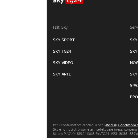
I siti Sky:
Serv
SKY SPORT
SKY
SKY TG24
SKY
SKY VIDEO
NO
SKY ARTE
SKY
SPA
PRO
Per il consumatore clicca qui per i
Moduli, Condizioni 
Sky e i diritti di proprietà intellettuale in essi conten
Milano P.IVA 04619241005. SkyTG24: ISSN 3035-1537 e