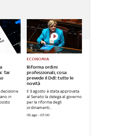
ECONOMIA
a
Riforma ordini
a: Tar
professionali, cosa
so
prevede il Ddl: tutte le
novità
a decisione
Il 3 agosto è stata approvata
iano in
al Senato la delega al governo
sposto
per la riforma degli
ordinamenti...
05 ago - 07:00