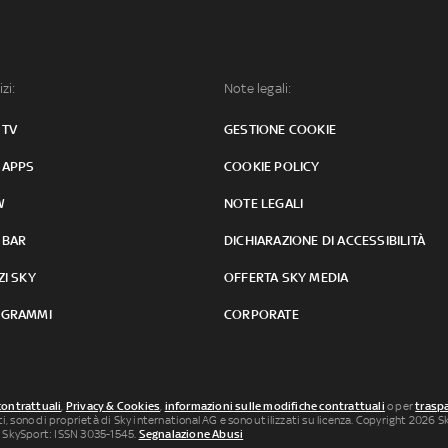
izi:
Note legali:
 TV
GESTIONE COOKIE
 APPS
COOKIE POLICY
W
NOTE LEGALI
 BAR
DICHIARAZIONE DI ACCESSIBILITÀ
ZI SKY
OFFERTA SKY MEDIA
GRAMMI
CORPORATE
contrattuali
,
Privacy & Cookies
,
informazioni sulle modifiche contrattuali
o per
traspa
uti, sono di proprietà di Sky international AG e sono utilizzati su licenza. Copyright 2026 Sky
 SkySport: ISSN 3035-1545.
Segnalazione Abusi