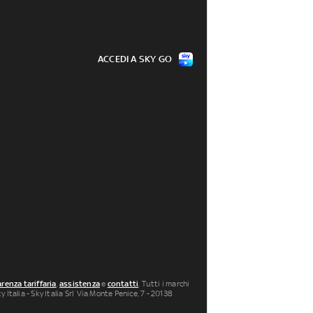
ACCEDI A SKY GO
renza tariffaria
,
assistenza
e
contatti
. Tutti i marchi
 Italia - Sky Italia Srl Via Monte Penice, 7 - 20138