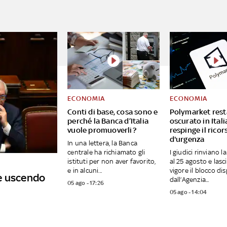
ECONOMIA
ECONOMIA
Conti di base, cosa sono e
Polymarket rest
perché la Banca d’Italia
oscurato in Itali
vuole promuoverli?
respinge il ricor
d'urgenza
In una lettera, la Banca
centrale ha richiamato gli
I giudici rinviano l
istituti per non aver favorito,
al 25 agosto e lasc
e in alcuni...
vigore il blocco di
e uscendo
dall’Agenzia...
05 ago - 17:26
05 ago - 14:04