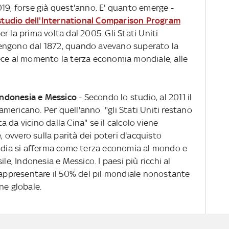
019, forse già quest'anno. E' quanto emerge -
studio dell'International Comparison Program
r la prima volta dal 2005. Gli Stati Uniti
engono dal 1872, quando avevano superato la
ece al momento la terza economia mondiale, alle
 Indonesia e Messico
- Secondo lo studio, al 2011 il
o americano. Per quell'anno "gli Stati Uniti restano
 da vicino dalla Cina" se il calcolo viene
e, ovvero sulla parità dei poteri d'acquisto
India si afferma come terza economia al mondo e
le, Indonesia e Messico. I paesi più ricchi al
ppresentare il 50% del pil mondiale nonostante
ne globale.