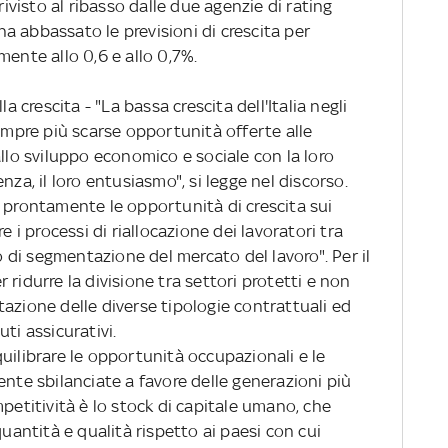
rivisto al ribasso dalle due agenzie di rating
a abbassato le previsioni di crescita per
mente allo 0,6 e allo 0,7%.
a crescita - "La bassa crescita dell'Italia negli
sempre più scarse opportunità offerte alle
allo sviluppo economico e sociale con la loro
nza, il loro entusiasmo", si legge nel discorso.
ù prontamente le opportunità di crescita sui
e i processi di riallocazione dei lavoratori tra
do di segmentazione del mercato del lavoro". Per il
ridurre la divisione tra settori protetti e non
azione delle diverse tipologie contrattuali ed
ti assicurativi.
uilibrare le opportunità occupazionali e le
ente sbilanciate a favore delle generazioni più
mpetitività è lo stock di capitale umano, che
quantità e qualità rispetto ai paesi con cui