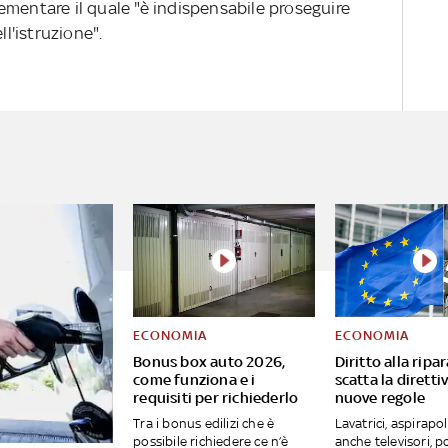
ementare il quale "è indispensabile proseguire
ll'istruzione".
ECONOMIA
ECONOMIA
Bonus box auto 2026,
Diritto alla ripa
come funziona e i
scatta la direttiv
requisiti per richiederlo
nuove regole
Tra i bonus edilizi che è
Lavatrici, aspirapo
possibile richiedere ce n’è
anche televisori, pc