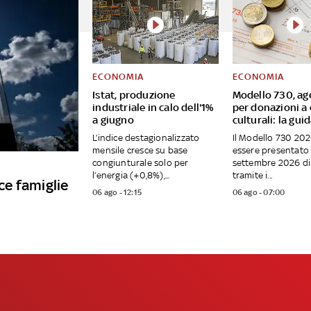
ECONOMIA
ECONOMIA
Istat, produzione
Modello 730, ag
industriale in calo dell'1%
per donazioni a 
a giugno
culturali: la gui
L’indice destagionalizzato
Il Modello 730 20
mensile cresce su base
essere presentato 
congiunturale solo per
settembre 2026 d
l’energia (+0,8%),...
tramite i...
sce famiglie
06 ago - 12:15
06 ago - 07:00