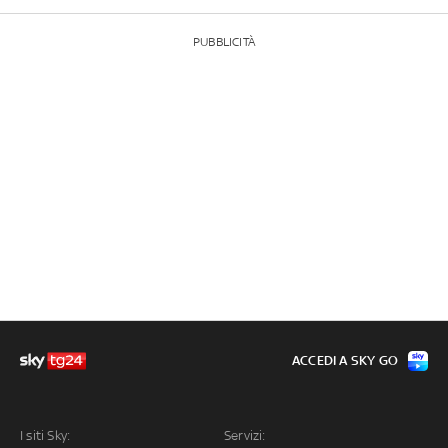
PUBBLICITÀ
ACCEDI A SKY GO
I siti Sky:
Servizi: