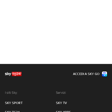
ACCEDI A SKY GO
I siti Sky:
Servizi:
SKY SPORT
SKY TV