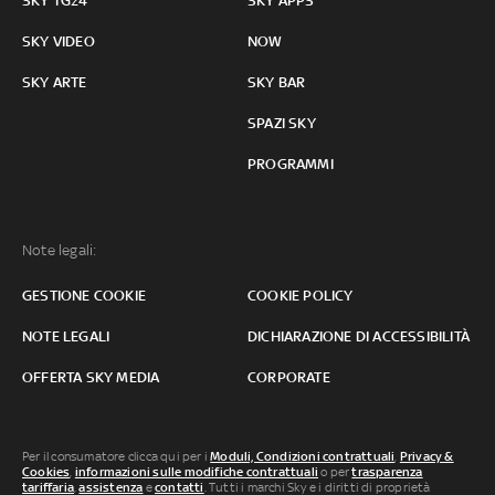
SKY TG24
SKY APPS
SKY VIDEO
NOW
SKY ARTE
SKY BAR
SPAZI SKY
PROGRAMMI
Note legali:
GESTIONE COOKIE
COOKIE POLICY
NOTE LEGALI
DICHIARAZIONE DI ACCESSIBILITÀ
OFFERTA SKY MEDIA
CORPORATE
Per il consumatore clicca qui per i
Moduli, Condizioni contrattuali
,
Privacy &
Cookies
,
informazioni sulle modifiche contrattuali
o per
trasparenza
tariffaria
,
assistenza
e
contatti
. Tutti i marchi Sky e i diritti di proprietà