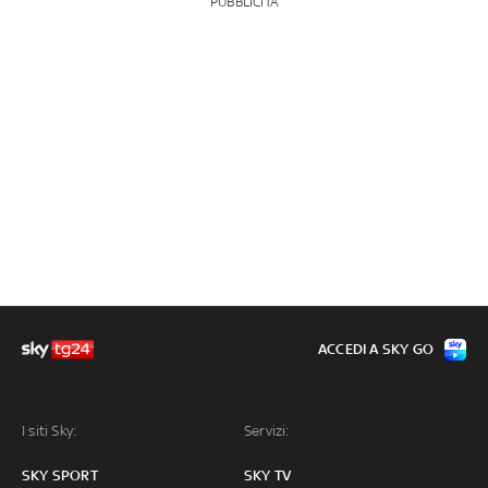
PUBBLICITÀ
ACCEDI A SKY GO
I siti Sky:
Servizi:
SKY SPORT
SKY TV