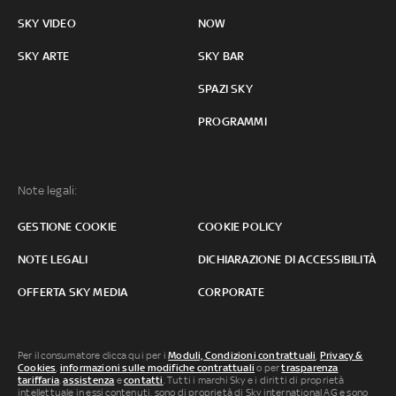
SKY VIDEO
NOW
SKY ARTE
SKY BAR
SPAZI SKY
PROGRAMMI
Note legali:
GESTIONE COOKIE
COOKIE POLICY
NOTE LEGALI
DICHIARAZIONE DI ACCESSIBILITÀ
OFFERTA SKY MEDIA
CORPORATE
Per il consumatore clicca qui per i
Moduli, Condizioni contrattuali
,
Privacy &
Cookies
,
informazioni sulle modifiche contrattuali
o per
trasparenza
tariffaria
,
assistenza
e
contatti
. Tutti i marchi Sky e i diritti di proprietà
intellettuale in essi contenuti, sono di proprietà di Sky international AG e sono