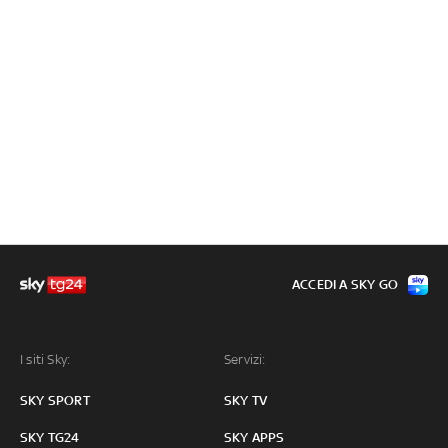
ACCEDI A SKY GO
I siti Sky:
Servizi:
SKY SPORT
SKY TV
SKY TG24
SKY APPS