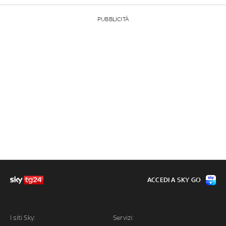
PUBBLICITÀ
ACCEDI A SKY GO
I siti Sky:
Servizi: