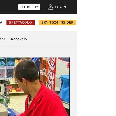
LOGIN
OFFERTE SKY
NA
SPETTACOLO
SKY TG24 INSIDER
oni
Recovery