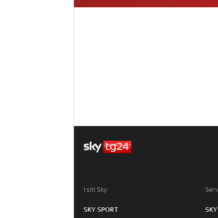
I siti Sky:
Serv
SKY SPORT
SKY