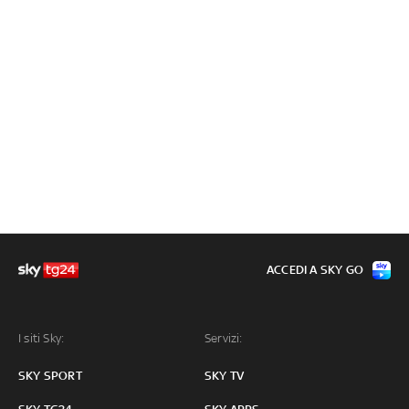
ACCEDI A SKY GO
I siti Sky:
Servizi:
SKY SPORT
SKY TV