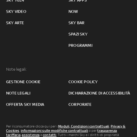
SKY TG24
SKY APPS
SKY VIDEO
NOW
SKY ARTE
SKY BAR
SPAZI SKY
PROGRAMMI
Note legali:
GESTIONE COOKIE
COOKIE POLICY
NOTE LEGALI
DICHIARAZIONE DI ACCESSIBILITÀ
OFFERTA SKY MEDIA
CORPORATE
Per il consumatore clicca qui per i
Moduli, Condizioni contrattuali
,
Privacy &
Cookies
,
informazioni sulle modifiche contrattuali
o per
trasparenza
tariffaria
,
assistenza
e
contatti
. Tutti i marchi Sky e i diritti di proprietà