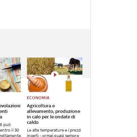
ECONOMIA
evolazioni
Agricoltura e
enti
allevamento, produzione
da
in calo per le ondate di
caldo
26 può
entro il 30
Le alte temperature e i prezzi
irettamente
incerti - ormai quasi sempre