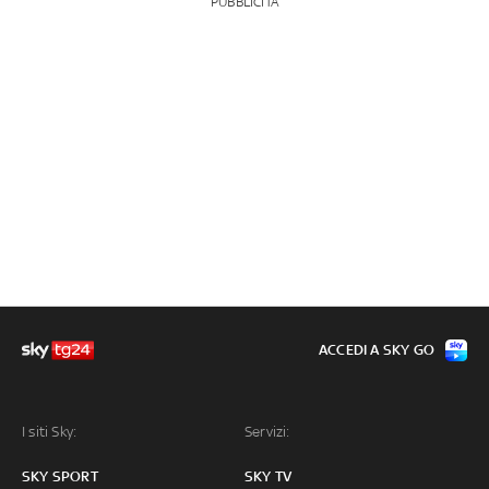
PUBBLICITÀ
ACCEDI A SKY GO
I siti Sky:
Servizi:
SKY SPORT
SKY TV